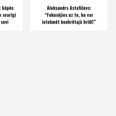
: kāpēc
Aleksandrs Astafičevs:
 svarīgi
“Fokusējies uz to, ko var
 sevi
ietekmēt konkrētajā brīdī!”