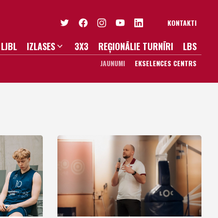
KONTAKTI
LJBL
IZLASES
3X3
REĢIONĀLIE TURNĪRI
LBS
JAUNUMI
EKSELENCES CENTRS
RIEŠI U20
SIEVIETES U20
RIEŠI U19
SIEVIETES U19
NIORI U18
JUNIORES U18
DETI U16
JUNIORES U17
IŠI U15
KADETES U16
IŠI U14
MEITENES U15
MEITENES U14