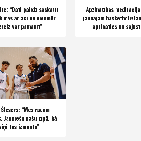
te: “Dati palīdz saskatīt
Apzinātības meditācija
 kuras ar aci ne vienmēr
jaunajam basketbolistam
zreiz var pamanīt”
apzināties un sajust
s Šlesers: “Mēs radām
s. Jauniešu pašu ziņā, kā
viņi tās izmanto”