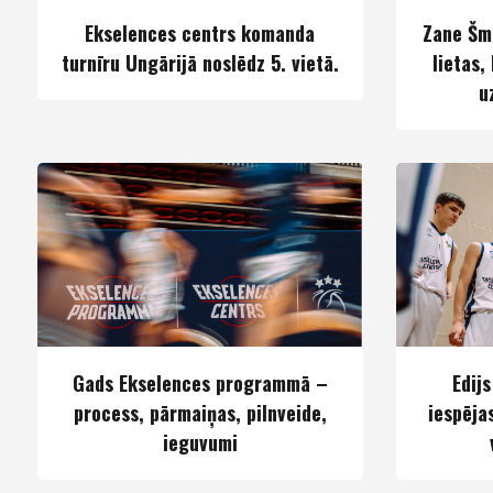
Ekselences centrs komanda
Zane Šmi
turnīru Ungārijā noslēdz 5. vietā.
lietas,
u
Gads Ekselences programmā –
Edij
process, pārmaiņas, pilnveide,
iespēja
ieguvumi