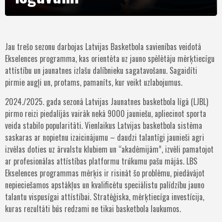
Jau trešo sezonu darbojas Latvijas Basketbola savienības veidotā
Ekselences programma, kas orientēta uz jauno spēlētāju mērķtiecīgu
attīstību un jaunatnes izlašu dalībnieku sagatavošanu. Sagaidīti
pirmie augļi un, protams, pamanīts, kur veikt uzlabojumus.
2024./2025. gada sezonā Latvijas Jaunatnes basketbola līgā (LJBL)
pirmo reizi piedalījās vairāk nekā 9000 jauniešu, apliecinot sporta
veida stabilo popularitāti. Vienlaikus Latvijas basketbola sistēma
saskaras ar nopietnu izaicinājumu – daudzi talantīgi jaunieši agri
izvēlas doties uz ārvalstu klubiem un “akadēmijām”, izvēli pamatojot
ar profesionālas attīstības platformu trūkumu pašu mājās. LBS
Ekselences programmas mērķis ir risināt šo problēmu, piedāvājot
nepieciešamos apstākļus un kvalificētu speciālistu palīdzību jauno
talantu vispusīgai attīstībai. Stratēģiska, mērķtiecīga investīcija,
kuras rezultāti būs redzami ne tikai basketbola laukumos.