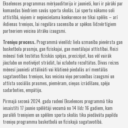
Ekselences programmas mērķauditorija ir jaunieši, kuri ir pārāki par
komandas biedriem savās sporta skolās. Lai spertu nākamo soli
attīstībā, viņiem ir nepieciešama konkurence ne tikai spēlēs – arī
ikdienas treniņos, lai regulāra sacensība ar spēkos līdzvērtīgiem
partneriem veicina ātrāku izaugsmi.
Treniņu process.
Programmā vienlīdz liela uzmanība pievērsta gan
basketbola prasmju, gan fiziskajai, gan mentālajai attīstībai. Reizi
mēnesī tiek testētas fiziskās spējas, precizējot, kas vēl vairāk
jāuzlabo un motivējot strādāt, lai uzlabotu rezultātus. Divas reizes
mēnesī jaunieši attālināti vai klātienē piedalās arī mentālās
sagatavotības treniņos, kas veicina viņu personības izaugsmi un
attīsta sociālās prasmes, piemēram, cieņas izrādīšanu, spēju
sadarboties, empātiju.
Pirmajā sezonā 2024. gada rudenī Ekselences programmā tika
iesaistīti 17 jaunie spēlētāji vecumā no 14 līdz 16 gadiem, kam
paralēli treniņiem un spēlēm sporta skolās tika piedāvāta papildu
treniņu programma basketbolā un fiziskajā sagatavotībā.