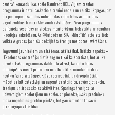
centra” komandu, kas spēlē Ramirent NBL. Viņiem treniņu
programmā ir četri basketbola treniņi nedēļā un ne tikai kopīgas, bet
arī pēc nepieciešamības individuālas nodarbības ar mentālās
sagatavotības treneri Aleksandru Astafičevu. Visu programmas
dalībnieku veselības un slodzes monitorēšana tiek veikta ar regulāru
iknedēļas anketēšanu. Ar @lufonds un SIA “MikroTik” atbalstu tiek
veikta A grupas jauniešu padziļināta treniņu noslodzes izvērtēšana.
Ieguvumi jauniešiem un sistēmas attīstībai
. Būtisks aspekts –
“Ekselences centrā” jaunietis aug ne tikai kā sportists, bet arī kā
cilvēks. Paši programmas dalībnieki atzīst, ka nodarbībās
iemācījušies cienīt pretinieku un atbalstīt komandas biedrus
neatkarīgi no situācijas. Kļūst nobriedušāki un disciplinētāki,
mācoties būt patstāvīgi un uzņemties atbildību, apvienojot skolu,
treniņus un ārpus skolas aktivitātes. Sparings treniņos ar
līdzvērtīgiem spēlētājiem un spēles ar pieredzējušāku pretinieku
māca nepadoties grūtību priekšā, bet gan izmantot to savai
personīgajai attīstībai.