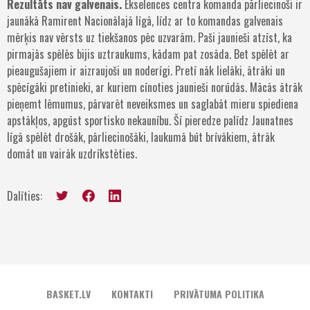
Rezultāts nav galvenais.
Ekselences centra komanda pārliecinoši ir
jaunākā Ramirent Nacionālajā līgā, līdz ar to komandas galvenais
mērķis nav vērsts uz tiekšanos pēc uzvarām. Paši jaunieši atzīst, ka
pirmajās spēlēs bijis uztraukums, kādam pat zosāda. Bet spēlēt ar
pieaugušajiem ir aizraujoši un noderīgi. Pretī nāk lielāki, ātrāki un
spēcīgāki pretinieki, ar kuriem cīnoties jaunieši norūdās. Mācās ātrāk
pieņemt lēmumus, pārvarēt neveiksmes un saglabāt mieru spiediena
apstākļos, apgūst sportisko nekaunību. Šī pieredze palīdz Jaunatnes
līgā spēlēt drošāk, pārliecinošāki, laukumā būt brīvākiem, ātrāk
domāt un vairāk uzdrīkstēties.
Dalīties:
BASKET.LV
KONTAKTI
PRIVĀTUMA POLITIKA