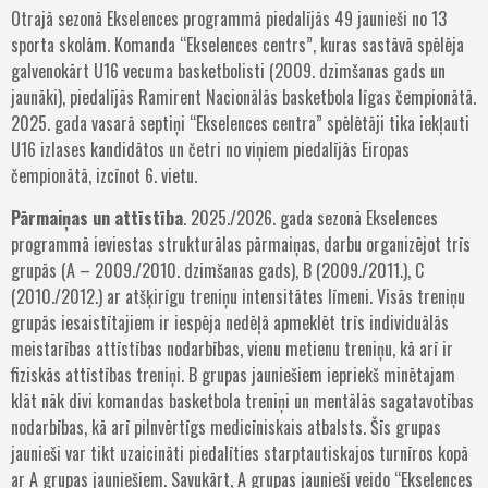
Otrajā sezonā Ekselences programmā piedalījās 49 jaunieši no 13
sporta skolām. Komanda “Ekselences centrs”, kuras sastāvā spēlēja
galvenokārt U16 vecuma basketbolisti (2009. dzimšanas gads un
jaunāki), piedalījās Ramirent Nacionālās basketbola līgas čempionātā.
2025. gada vasarā septiņi “Ekselences centra” spēlētāji tika iekļauti
U16 izlases kandidātos un četri no viņiem piedalījās Eiropas
čempionātā, izcīnot 6. vietu.
Pārmaiņas un attīstība
. 2025./2026. gada sezonā Ekselences
programmā ieviestas strukturālas pārmaiņas, darbu organizējot trīs
grupās (A – 2009./2010. dzimšanas gads), B (2009./2011.), C
(2010./2012.) ar atšķirīgu treniņu intensitātes līmeni. Visās treniņu
grupās iesaistītajiem ir iespēja nedēļā apmeklēt trīs individuālās
meistarības attīstības nodarbības, vienu metienu treniņu, kā arī ir
fiziskās attīstības treniņi. B grupas jauniešiem iepriekš minētajam
klāt nāk divi komandas basketbola treniņi un mentālās sagatavotības
nodarbības, kā arī pilnvērtīgs medicīniskais atbalsts. Šīs grupas
jaunieši var tikt uzaicināti piedalīties starptautiskajos turnīros kopā
ar A grupas jauniešiem. Savukārt, A grupas jaunieši veido “Ekselences