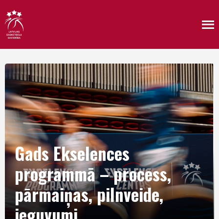
Gads Ekselences
programmā – process,
pārmaiņas, pilnveide,
ieguvumi