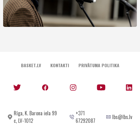
BASKET.LV
KONTAKTI
PRIVĀTUMA POLITIKA
Rīga, K. Barona iela 99
+371
lbs@lbs.lv
c, LV-1012
67292087