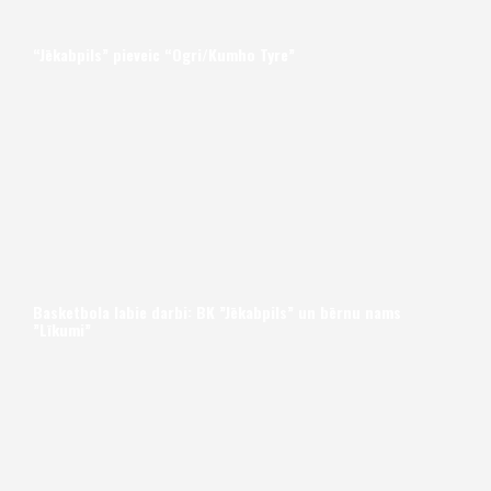
“Jēkabpils” pieveic “Ogri/Kumho Tyre”
Basketbola labie darbi: BK ”Jēkabpils” un bērnu nams
”Līkumi”