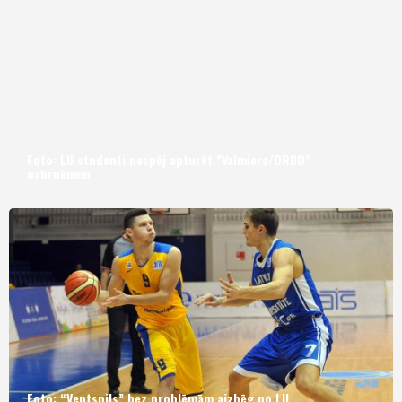
Foto: LU studenti nespēj apturēt ”Valmiera/ORDO”
uzbrukumu
Foto: “Ventspils” bez problēmām aizbēg no LU