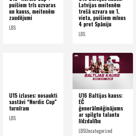
puišiem trīs uzvaras
Latvijas meitenēm
un kauss, meitenēm
trešā uzvara un 1.
zaudējumi
vieta, puišiem mīnus
4 pret Spāniju
LBS
LBS
U15 izlases: nosaukti
U16 Baltijas kauss:
sastāvi “Nordic Cup”
EČ
turnīram
ģenerālmēģinājums
ar spilgtu talantu
LBS
līdzdalību
LBS
Uncategorized