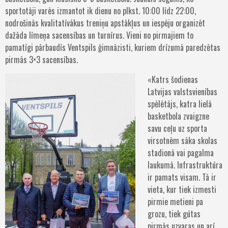
sportotāji varēs izmantot ik dienu no plkst. 10:00 līdz 22:00,
nodrošinās kvalitatīvākus treniņu apstākļus un iespēju organizēt
dažāda līmeņa sacensības un turnīrus. Vieni no pirmajiem to
pamatīgi pārbaudīs Ventspils ģimnāzisti, kuriem drīzumā paredzētas
pirmās 3×3 sacensības.
«Katrs šodienas
Latvijas valstsvienības
spēlētājs, katra lielā
basketbola zvaigzne
savu ceļu uz sporta
virsotnēm sāka skolas
stadionā vai pagalma
laukumā. Infrastruktūra
ir pamats visam. Tā ir
vieta, kur tiek izmesti
pirmie metieni pa
grozu, tiek gūtas
pirmās uzvaras un arī