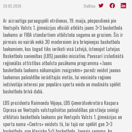
20.05.2026
Dalīties
Ar aizrautīgu paraugspēli otrdienas, 19. maija, pēcpusdienā pie
Ventspils Valsts 1. ģimnāzijas oficiāli atklāts jauns 3×3 basketbola
laukums ar FIBA standartiem atbilstošu segumu un groziem. Šis ir
pirmais no vairāk nekā 30 moderniem āra brīvpieejas basketbola
laukumiem, kas šogad tiks ierīkoti visā Latvijā, īstenojot Latvijas
Basketbola savienības (LBS) jaunāko iniciatīvu. Pavasarī izsludinātā
reģionālās attīstības atbalsta pasākumu programma «Jauns
basketbola laukums nākamajām zvaigznēm» paredz veidot jaunus
laukumus pašvaldību ierādītajās vietās, lai veicinātu reģionu
iedzīvotāju interesi par populāro sporta veidu un mudinātu spēlēt
basketbolu brīvā dabā.
LBS prezidenta Raimonda Vējoņa, LBS Ģenerālsekretāra Kaspara
Ciprusa un Ventspils valstspilsētas pašvaldības pārstāvju svinīgi
atklātais basketbola laukums pie Ventspils Valsts 1. ģimnāzijas un
sporta nama «Centrs» veidots tā, lai tajā var spēlēt gan 3×3
basketbolu, gan klasisko 5×5 basketbolu. Jaunais segums, ko