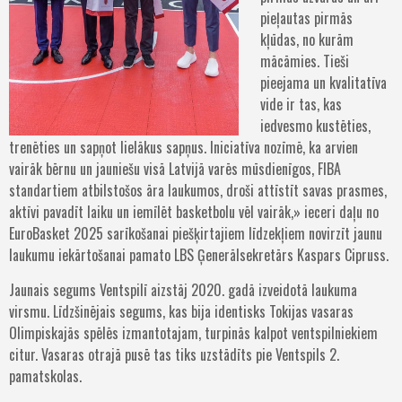
pieļautas pirmās
kļūdas, no kurām
mācāmies. Tieši
pieejama un kvalitatīva
vide ir tas, kas
iedvesmo kustēties,
trenēties un sapņot lielākus sapņus. Iniciatīva nozīmē, ka arvien
vairāk bērnu un jauniešu visā Latvijā varēs mūsdienīgos, FIBA
standartiem atbilstošos āra laukumos, droši attīstīt savas prasmes,
aktīvi pavadīt laiku un iemīlēt basketbolu vēl vairāk,» ieceri daļu no
EuroBasket 2025 sarīkošanai piešķirtajiem līdzekļiem novirzīt jaunu
laukumu iekārtošanai pamato LBS Ģenerālsekretārs Kaspars Cipruss.
Jaunais segums Ventspilī aizstāj 2020. gadā izveidotā laukuma
virsmu. Līdzšinējais segums, kas bija identisks Tokijas vasaras
Olimpiskajās spēlēs izmantotajam, turpinās kalpot ventspilniekiem
citur. Vasaras otrajā pusē tas tiks uzstādīts pie Ventspils 2.
pamatskolas.