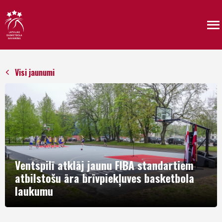
Visi jaunumi
Ventspilī atklāj jaunu FIBA standartiem
atbilstošu āra brīvpiekļuves basketbola
laukumu