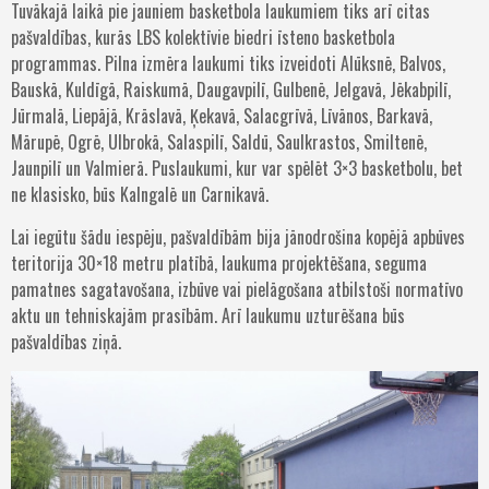
Tuvākajā laikā pie jauniem basketbola laukumiem tiks arī citas
pašvaldības, kurās LBS kolektīvie biedri īsteno basketbola
programmas. Pilna izmēra laukumi tiks izveidoti Alūksnē, Balvos,
Bauskā, Kuldīgā, Raiskumā, Daugavpilī, Gulbenē, Jelgavā, Jēkabpilī,
Jūrmalā, Liepājā, Krāslavā, Ķekavā, Salacgrīvā, Līvānos, Barkavā,
Mārupē, Ogrē, Ulbrokā, Salaspilī, Saldū, Saulkrastos, Smiltenē,
Jaunpilī un Valmierā. Puslaukumi, kur var spēlēt 3×3 basketbolu, bet
ne klasisko, būs Kalngalē un Carnikavā.
Lai iegūtu šādu iespēju, pašvaldībām bija jānodrošina kopējā apbūves
teritorija 30×18 metru platībā, laukuma projektēšana, seguma
pamatnes sagatavošana, izbūve vai pielāgošana atbilstoši normatīvo
aktu un tehniskajām prasībām. Arī laukumu uzturēšana būs
pašvaldības ziņā.