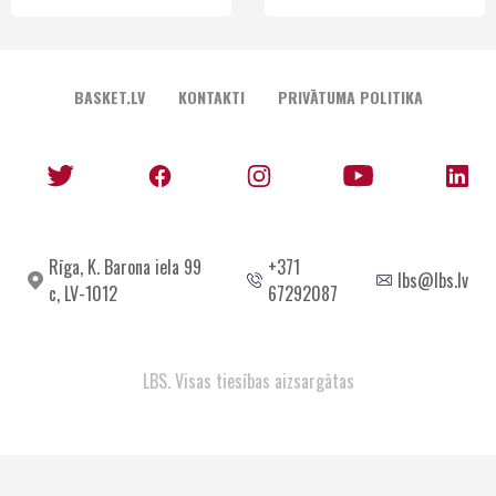
BASKET.LV
KONTAKTI
PRIVĀTUMA POLITIKA
Rīga, K. Barona iela 99
+371
lbs@lbs.lv
c, LV-1012
67292087
LBS. Visas tiesības aizsargātas