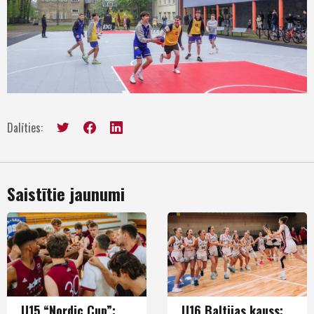
Dalīties:
Saistītie jaunumi
U15 “Nordic Cup”:
U16 Baltijas kauss: