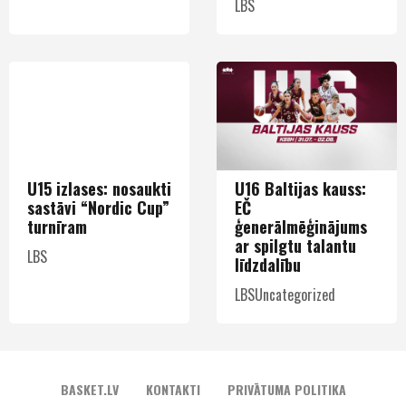
LBS
U15 izlases: nosaukti
U16 Baltijas kauss:
sastāvi “Nordic Cup”
EČ
turnīram
ģenerālmēģinājums
ar spilgtu talantu
LBS
līdzdalību
LBS
Uncategorized
BASKET.LV
KONTAKTI
PRIVĀTUMA POLITIKA