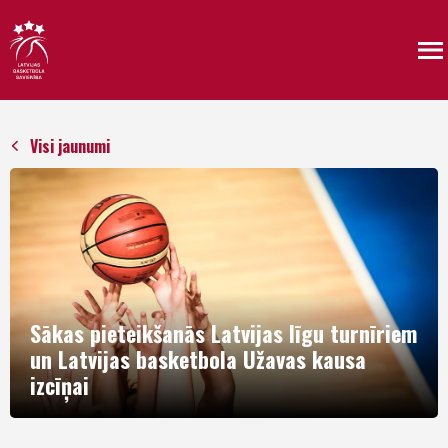
Visi jaunumi
Sākas pieteikšanās Latvijas līgu turnīriem
un Latvijas basketbola Užavas kausa
izcīņai