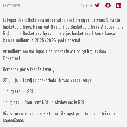
18.07.2025
Dalīties
Latvijas Basketbola savienības valde apstiprinājusi Latvijas Sieviešu
basketbola līgas, Ramirent Nacionālās Basketbola līgas, Aizdevums.lv
Reģionālās Basketbola līgas un Latvijas basketbola Užavas kausa
izcīņas nolikumus 2025./2026. gada sezonai.
Ar nolikumiem var iepazīties basket.lv attiecīgu līgu sadaļā
Dokumenti.
Komandu pieteikšanās termiņi:
25. jūlijs – Latvijas basketbola Užavas kausa izcīņa;
1. augusts – LSBL;
1.augusts – Ramirent NBL un Aizdevums.lv RBL.
Visos turnīros izspēles sistēma tiks apstiprināta pēc pieteikumu
saņemšanas.