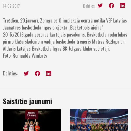
14.02.2017
Dalīties
Trešdien, 20.janvārī, Zemgales Olimpiskajā centrā notika VEF Latvijas
Jaunatnes basketbola līgas projekta „Basketbols aicina”
2015./2016.gada sezonas kārtējais pasākums. Basketbola nodarbības
pirmo klašu skolēniem vadīja basketbola treneris Matīss Rožlapa un
Aldaris Latvijas Basketbola līgas BK Jelgava kluba spēlētāji.
Foto: Romualds Vambuts
Dalīties:
Saistītie jaunumi