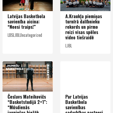
Latvijas Basketbola
A.Kraukļa piemiņas
savienība aicina:
turnīrā dalībnieku
“Neesi traips!”
rekords un pirmo
reizi visas spēles
LBS
LJBL
Uncategorized
video tiešraidē
LJBL
Česlavs Mateikovičs
Par Latvijas
“Basketstudijā 2+1”:
Basketbola
“Mūsdienās
savienības
jauniešus biežāk
sadarbības partneri