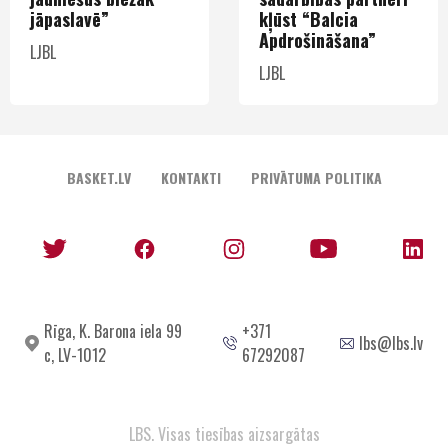
jāpaslavē”
kļūst “Balcia
Apdrošināšana”
LJBL
LJBL
BASKET.LV
KONTAKTI
PRIVĀTUMA POLITIKA
Rīga, K. Barona iela 99
+371
lbs@lbs.lv
c, LV-1012
67292087
LBS. Visas tiesības aizsargātas